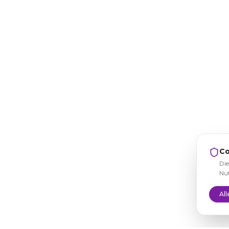
Co
Die
Nut
All